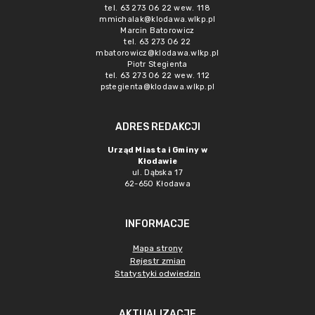
tel. 63 273 06 22 wew. 118
mmichalak@klodawa.wlkp.pl
Marcin Batorowicz
tel. 63 273 06 22
mbatorowicz@klodawa.wlkp.pl
Piotr Stegienta
tel. 63 273 06 22 wew. 112
pstegienta@klodawa.wlkp.pl
ADRES REDAKCJI
Urząd Miasta i Gminy w
Kłodawie
ul. Dąbska 17
62-650 Kłodawa
INFORMACJE
Mapa strony
Rejestr zmian
Statystyki odwiedzin
AKTUALIZACJE