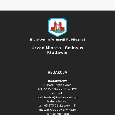
Biuletyn Informacji Publicznej
Urząd Miasta i Gminy w
Kłodawie
REDAKCJA
Redaktorzy
Łukasz Prętkiewicz
tel. 63 273 06 22 wew. 122
e-mail:
lpretkiewicz@klodawa.wlkp.pl
Izabela Nowak
tel. 63 273 06 22 wew. 111
inowak@klodawa.wlkp.pl
Monika Michalak