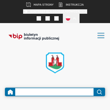
MAPA STRONY
INSTRUKCJA
KONTRAST DLA OSÓB SŁABOWIDZĄCYCH
PL
biuletyn
informacji publicznej