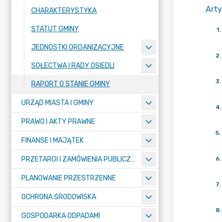
Arty
CHARAKTERYSTYKA
STATUT GMINY
1
.
JEDNOSTKI ORGANIZACYJNE
2
.
SOŁECTWA I RADY OSIEDLI
3
.
RAPORT O STANIE GMINY
URZĄD MIASTA I GMINY
4
.
PRAWO I AKTY PRAWNE
5
.
FINANSE I MAJĄTEK
PRZETARGI I ZAMÓWIENIA PUBLICZNE
6
.
PLANOWANIE PRZESTRZENNE
7
.
OCHRONA ŚRODOWISKA
8
.
GOSPODARKA ODPADAMI