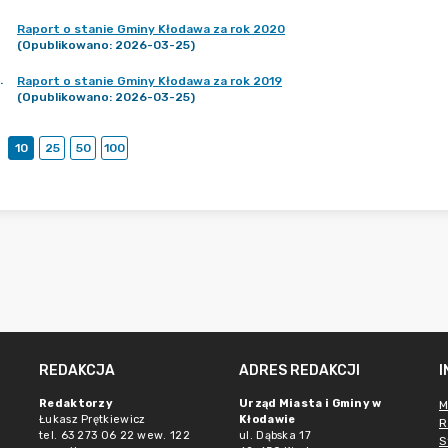
Raport o stanie Gminy Kłodawa za rok 2020
(Opublikowano: 2026-03-25)
.
Raport o stanie Gminy Kłodawa za rok 2019
(Opublikowano: 2026-03-25)
10
25
50
100
REDAKCJA
ADRES REDAKCJI
Redaktorzy
Urząd Miasta i Gminy w
M
Łukasz Prętkiewicz
Kłodawie
R
tel. 63 273 06 22 wew. 122
ul. Dąbska 17
S