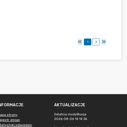
1
2
INFORMACJE
AKTUALIZACJE
Ostatnia modyfikacja
apa strony
2026-08-06 14:14:36
ejestr zmian
tatystyki odwiedzin