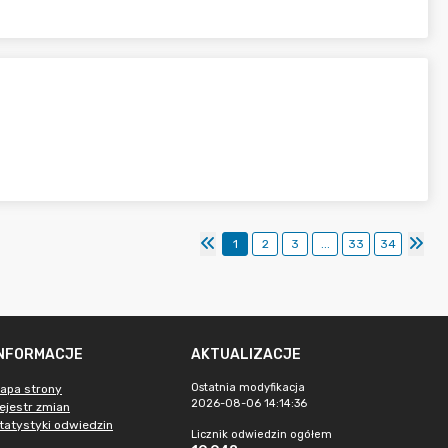
1
2
3
...
33
34
INFORMACJE
AKTUALIZACJE
Ostatnia modyfikacja
apa strony
2026-08-06 14:14:36
ejestr zmian
tatystyki odwiedzin
Licznik odwiedzin ogółem