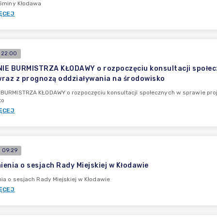
 Gminy Kłodawa
ĘCEJ
 22:00
E BURMISTRZA KŁODAWY o rozpoczęciu konsultacji społecz
raz z prognozą oddziaływania na środowisko
BURMISTRZA KŁODAWY o rozpoczęciu konsultacji społecznych w sprawie proj
ko
ĘCEJ
 09:29
enia o sesjach Rady Miejskiej w Kłodawie
a o sesjach Rady Miejskiej w Kłodawie
ĘCEJ