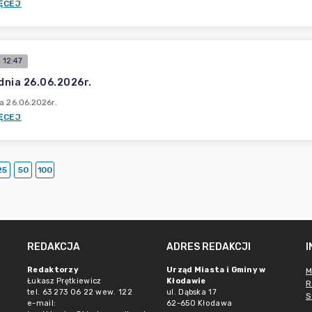
ĘCEJ
 12:47
 dnia 26.06.2026r.
ia 26.06.2026r.
ĘCEJ
25
50
100
REDAKCJA
ADRES REDAKCJI
Redaktorzy
Urząd Miasta i Gminy w
M
Łukasz Prętkiewicz
Kłodawie
R
tel. 63 273 06 22 wew. 122
ul. Dąbska 17
S
e-mail:
62-650 Kłodawa