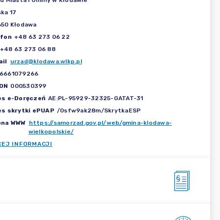
d Miasta i Gminy w Kłodawie
ka 17
650 Kłodawa
efon
+48 63 273 06 22
+48 63 273 06 88
il
urzad@klodawa.wlkp.pl
6661079266
ON
000530399
es e-Doręczeń
AE:PL-95929-32325-GATAT-31
es skrytki ePUAP
/0sfw9ak28m/SkrytkaESP
ona WWW
https://samorzad.gov.pl/web/gmina-klodawa-
wielkopolskie/
CEJ INFORMACJI