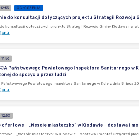
12:53
OGŁOSZENIA
ie do konsultacji dotyczących projektu Strategii Rozwoju
do konsultacji dotyczących projektu Strategii Rozwoju Gminy Kłodawa na l
ĘCEJ
11:56
A Państwowego Powiatowego Inspektora Sanitarnego w Kole 
onej do spożycia przez ludzi
aństwowego Powiatowego Inspektora Sanitarnego w Kole z dnia 8 lipca 2026
ĘCEJ
 12:50
 ofertowe – „Wesołe miasteczko” w Kłodawie – dostawa i m
ertowe – „Wesołe miasteczko” w Kłodawie – dostawa i montaż urządzeń plac