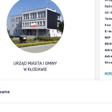
Urzą
Dąbs
62-
Tel
Fax
E-ma
NIP
REG
Adr
Adr
Str
URZĄD MIASTA I GMINY
W KŁODAWIE
WIĘ
rawne