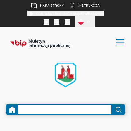
MAPA STRONY
INSTRUKCJA
KONTRAST DLA OSÓB SŁABOWIDZĄCYCH
PL
biuletyn
informacji publicznej