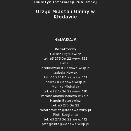
Biuletyn Informacji Publicznej
Urząd Miasta i Gminy w
Kłodawie
REDAKCJA
Redaktorzy
Łukasz Prętkiewicz
tel. 63 273 06 22 wew. 122
e-mail:
lpretkiewicz@klodawa.wlkp.pl
Izabela Nowak
tel. 63 273 06 22 wew. 111
inowak@klodawa.wlkp.pl
Monika Michalak
tel. 63 273 06 22 wew. 118
mmichalak@klodawa.wlkp.pl
Marcin Batorowicz
tel. 63 273 06 22
mbatorowicz@klodawa.wlkp.pl
Piotr Stegienta
tel. 63 273 06 22 wew. 112
pstegienta@klodawa.wlkp.pl