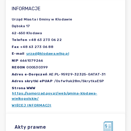
INFORMACJE
Urząd Miasta i Gminy w Kłodawie
Dąbska 17
62-650 Kłodawa
Telefon
+48 63 273 06 22
Fax
+48 63 273 06 88
E-mail
urzad@klodawa.wlkp.pl
NIP
6661079266
REGON
000530399
Adres e-Doręczeń
AE:PL-95929-32325-GATAT-31
Adres skrytki ePUAP
/0sfw9ak28m/SkrytkaESP
Strona WWW
https://samorzad.gov.pl/web/gmina-klodawa-
wielkopolskie/
WIĘCEJ INFORMACJI
Akty prawne