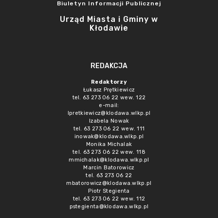
Biuletyn Informacji Publicznej
Urząd Miasta i Gminy w
Kłodawie
REDAKCJA
Redaktorzy
Łukasz Prętkiewicz
tel. 63 273 06 22 wew. 122
e-mail:
lpretkiewicz@klodawa.wlkp.pl
Izabela Nowak
tel. 63 273 06 22 wew. 111
inowak@klodawa.wlkp.pl
Monika Michalak
tel. 63 273 06 22 wew. 118
mmichalak@klodawa.wlkp.pl
Marcin Batorowicz
tel. 63 273 06 22
mbatorowicz@klodawa.wlkp.pl
Piotr Stegienta
tel. 63 273 06 22 wew. 112
pstegienta@klodawa.wlkp.pl