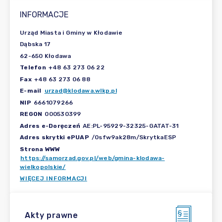
INFORMACJE
Urząd Miasta i Gminy w Kłodawie
Dąbska 17
62-650 Kłodawa
Telefon
+48 63 273 06 22
Fax
+48 63 273 06 88
E-mail
urzad@klodawa.wlkp.pl
NIP
6661079266
REGON
000530399
Adres e-Doręczeń
AE:PL-95929-32325-GATAT-31
Adres skrytki ePUAP
/0sfw9ak28m/SkrytkaESP
Strona WWW
https://samorzad.gov.pl/web/gmina-klodawa-
wielkopolskie/
WIĘCEJ INFORMACJI
Akty prawne