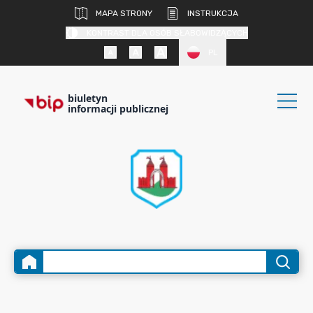
MAPA STRONY
INSTRUKCJA
KONTRAST DLA OSÓB SŁABOWIDZĄCYCH
PL
biuletyn
informacji publicznej