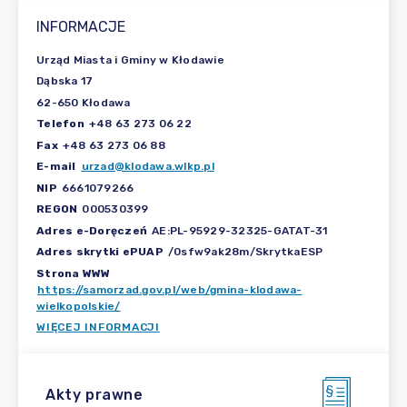
INFORMACJE
Urząd Miasta i Gminy w Kłodawie
Dąbska 17
62-650 Kłodawa
Telefon
+48 63 273 06 22
Fax
+48 63 273 06 88
E-mail
urzad@klodawa.wlkp.pl
NIP
6661079266
REGON
000530399
Adres e-Doręczeń
AE:PL-95929-32325-GATAT-31
Adres skrytki ePUAP
/0sfw9ak28m/SkrytkaESP
Strona WWW
https://samorzad.gov.pl/web/gmina-klodawa-
wielkopolskie/
WIĘCEJ INFORMACJI
Akty prawne