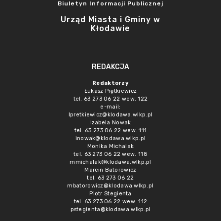
Biuletyn Informacji Publicznej
Urząd Miasta i Gminy w
Kłodawie
REDAKCJA
Redaktorzy
Łukasz Prętkiewicz
tel. 63 273 06 22 wew. 122
e-mail:
lpretkiewicz@klodawa.wlkp.pl
Izabela Nowak
tel. 63 273 06 22 wew. 111
inowak@klodawa.wlkp.pl
Monika Michalak
tel. 63 273 06 22 wew. 118
mmichalak@klodawa.wlkp.pl
Marcin Batorowicz
tel. 63 273 06 22
mbatorowicz@klodawa.wlkp.pl
Piotr Stegienta
tel. 63 273 06 22 wew. 112
pstegienta@klodawa.wlkp.pl