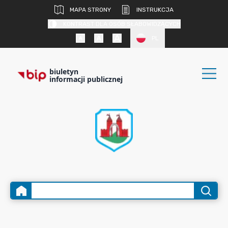
MAPA STRONY
INSTRUKCJA
KONTRAST DLA OSÓB SŁABOWIDZĄCYCH
PL
biuletyn
informacji publicznej