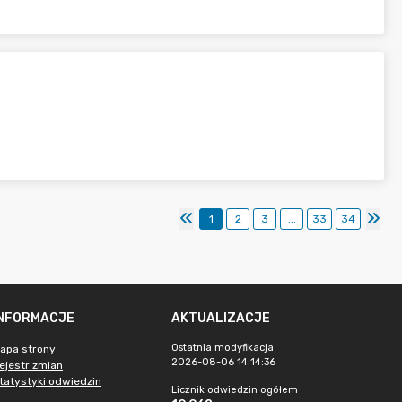
1
2
3
...
33
34
INFORMACJE
AKTUALIZACJE
Ostatnia modyfikacja
apa strony
2026-08-06 14:14:36
ejestr zmian
tatystyki odwiedzin
Licznik odwiedzin ogółem