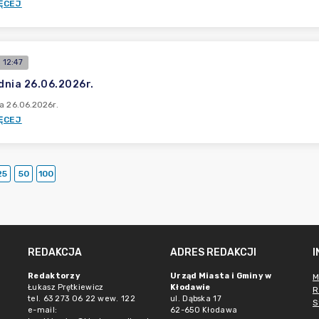
ĘCEJ
 12:47
 dnia 26.06.2026r.
ia 26.06.2026r.
ĘCEJ
25
50
100
REDAKCJA
ADRES REDAKCJI
Redaktorzy
Urząd Miasta i Gminy w
M
Łukasz Prętkiewicz
Kłodawie
R
tel. 63 273 06 22 wew. 122
ul. Dąbska 17
S
e-mail:
62-650 Kłodawa