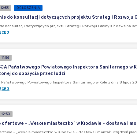
12:53
OGŁOSZENIA
ie do konsultacji dotyczących projektu Strategii Rozwoju
do konsultacji dotyczących projektu Strategii Rozwoju Gminy Kłodawa na l
ĘCEJ
11:56
A Państwowego Powiatowego Inspektora Sanitarnego w Kole 
onej do spożycia przez ludzi
aństwowego Powiatowego Inspektora Sanitarnego w Kole z dnia 8 lipca 2026
ĘCEJ
 12:50
 ofertowe – „Wesołe miasteczko” w Kłodawie – dostawa i m
ertowe – „Wesołe miasteczko” w Kłodawie – dostawa i montaż urządzeń plac