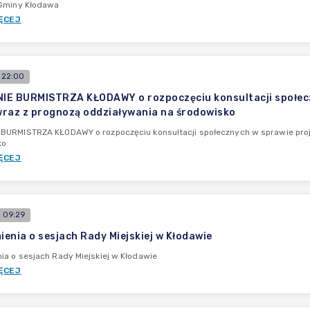
 Gminy Kłodawa
ĘCEJ
 22:00
E BURMISTRZA KŁODAWY o rozpoczęciu konsultacji społecz
raz z prognozą oddziaływania na środowisko
BURMISTRZA KŁODAWY o rozpoczęciu konsultacji społecznych w sprawie proj
ko
ĘCEJ
 09:29
enia o sesjach Rady Miejskiej w Kłodawie
a o sesjach Rady Miejskiej w Kłodawie
ĘCEJ