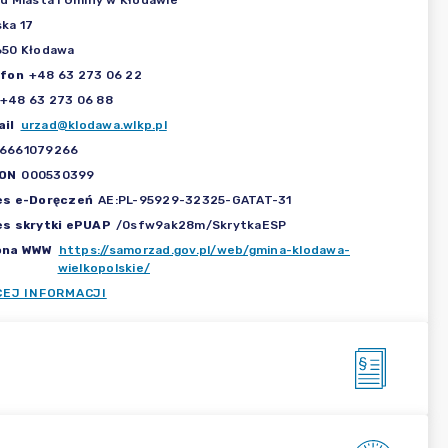
d Miasta i Gminy w Kłodawie
ka 17
650 Kłodawa
efon
+48 63 273 06 22
+48 63 273 06 88
il
urzad@klodawa.wlkp.pl
6661079266
ON
000530399
es e-Doręczeń
AE:PL-95929-32325-GATAT-31
es skrytki ePUAP
/0sfw9ak28m/SkrytkaESP
ona WWW
https://samorzad.gov.pl/web/gmina-klodawa-
wielkopolskie/
CEJ INFORMACJI