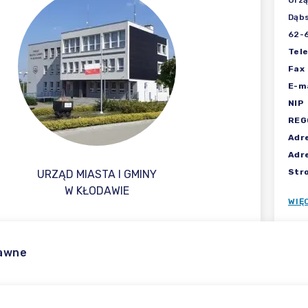
Urzą
Dąbs
62-
Tel
Fax
E-ma
NIP
REG
Adr
Adr
Str
URZĄD MIASTA I GMINY
W KŁODAWIE
WIĘ
rawne