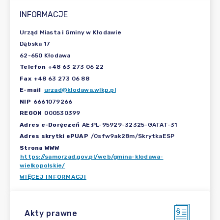
INFORMACJE
Urząd Miasta i Gminy w Kłodawie
Dąbska 17
62-650 Kłodawa
Telefon
+48 63 273 06 22
Fax
+48 63 273 06 88
E-mail
urzad@klodawa.wlkp.pl
NIP
6661079266
REGON
000530399
Adres e-Doręczeń
AE:PL-95929-32325-GATAT-31
Adres skrytki ePUAP
/0sfw9ak28m/SkrytkaESP
Strona WWW
https://samorzad.gov.pl/web/gmina-klodawa-
wielkopolskie/
WIĘCEJ INFORMACJI
Akty prawne