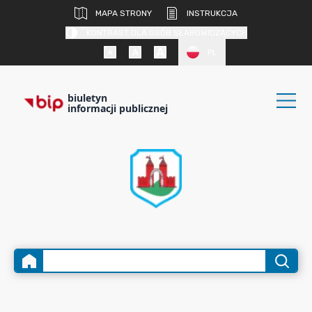
MAPA STRONY
INSTRUKCJA
KONTRAST DLA OSÓB SŁABOWIDZĄCYCH
PL
biuletyn
informacji publicznej