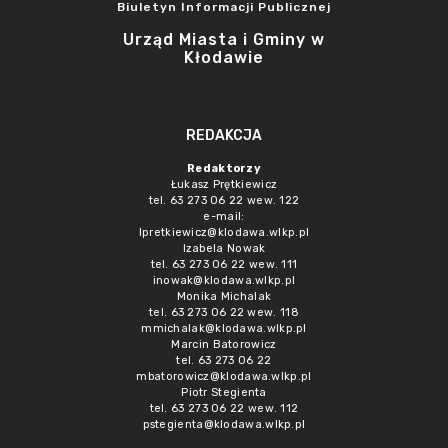
Biuletyn Informacji Publicznej
Urząd Miasta i Gminy w
Kłodawie
REDAKCJA
Redaktorzy
Łukasz Prętkiewicz
tel. 63 273 06 22 wew. 122
e-mail:
lpretkiewicz@klodawa.wlkp.pl
Izabela Nowak
tel. 63 273 06 22 wew. 111
inowak@klodawa.wlkp.pl
Monika Michalak
tel. 63 273 06 22 wew. 118
mmichalak@klodawa.wlkp.pl
Marcin Batorowicz
tel. 63 273 06 22
mbatorowicz@klodawa.wlkp.pl
Piotr Stegienta
tel. 63 273 06 22 wew. 112
pstegienta@klodawa.wlkp.pl