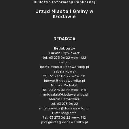
Biuletyn Informacji Publicznej
Urząd Miasta i Gminy w
Kłodawie
REDAKCJA
Redaktorzy
Łukasz Prętkiewicz
tel. 63 273 06 22 wew. 122
e-mail:
lpretkiewicz@klodawa.wlkp.pl
Izabela Nowak
tel. 63 273 06 22 wew. 111
inowak@klodawa.wlkp.pl
Monika Michalak
tel. 63 273 06 22 wew. 118
mmichalak@klodawa.wlkp.pl
Marcin Batorowicz
tel. 63 273 06 22
mbatorowicz@klodawa.wlkp.pl
Piotr Stegienta
tel. 63 273 06 22 wew. 112
pstegienta@klodawa.wlkp.pl