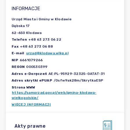
INFORMACJE
Urząd Miasta i Gminy w Kłodawie
Dąbska 17
62-650 Kłodawa
Telefon
+48 63 273 06 22
Fax
+48 63 273 06 88
E-mail
urzad@klodawa.wlkp.pl
NIP
6661079266
REGON
000530399
Adres e-Doręczeń
AE:PL-95929-32325-GATAT-31
Adres skrytki ePUAP
/0sfw9ak28m/SkrytkaESP
Strona WWW
https://samorzad.gov.pl/web/gmina-klodawa-
wielkopolskie/
WIĘCEJ INFORMACJI
Akty prawne