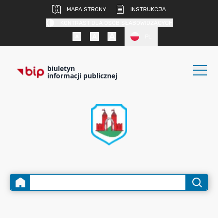
MAPA STRONY
INSTRUKCJA
KONTRAST DLA OSÓB SŁABOWIDZĄCYCH
PL
biuletyn
informacji publicznej