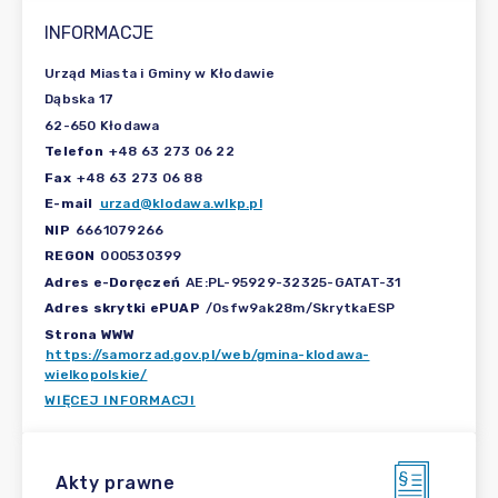
INFORMACJE
Urząd Miasta i Gminy w Kłodawie
Dąbska 17
62-650 Kłodawa
Telefon
+48 63 273 06 22
Fax
+48 63 273 06 88
E-mail
urzad@klodawa.wlkp.pl
NIP
6661079266
REGON
000530399
Adres e-Doręczeń
AE:PL-95929-32325-GATAT-31
Adres skrytki ePUAP
/0sfw9ak28m/SkrytkaESP
Strona WWW
https://samorzad.gov.pl/web/gmina-klodawa-
wielkopolskie/
WIĘCEJ INFORMACJI
Akty prawne