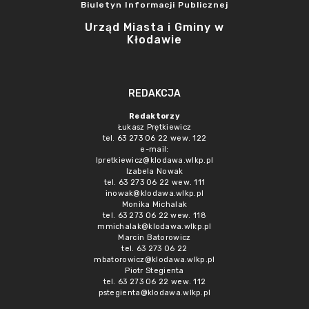
Biuletyn Informacji Publicznej
Urząd Miasta i Gminy w
Kłodawie
REDAKCJA
Redaktorzy
Łukasz Prętkiewicz
tel. 63 273 06 22 wew. 122
e-mail:
lpretkiewicz@klodawa.wlkp.pl
Izabela Nowak
tel. 63 273 06 22 wew. 111
inowak@klodawa.wlkp.pl
Monika Michalak
tel. 63 273 06 22 wew. 118
mmichalak@klodawa.wlkp.pl
Marcin Batorowicz
tel. 63 273 06 22
mbatorowicz@klodawa.wlkp.pl
Piotr Stegienta
tel. 63 273 06 22 wew. 112
pstegienta@klodawa.wlkp.pl