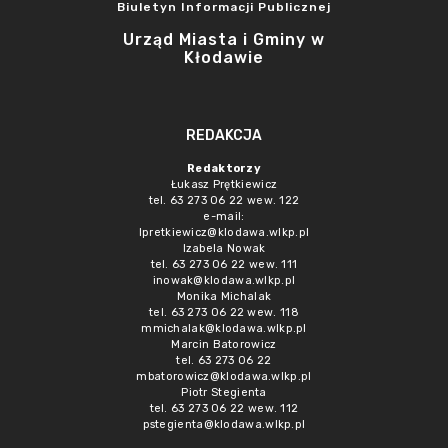
Biuletyn Informacji Publicznej
Urząd Miasta i Gminy w
Kłodawie
REDAKCJA
Redaktorzy
Łukasz Prętkiewicz
tel. 63 273 06 22 wew. 122
e-mail:
lpretkiewicz@klodawa.wlkp.pl
Izabela Nowak
tel. 63 273 06 22 wew. 111
inowak@klodawa.wlkp.pl
Monika Michalak
tel. 63 273 06 22 wew. 118
mmichalak@klodawa.wlkp.pl
Marcin Batorowicz
tel. 63 273 06 22
mbatorowicz@klodawa.wlkp.pl
Piotr Stegienta
tel. 63 273 06 22 wew. 112
pstegienta@klodawa.wlkp.pl