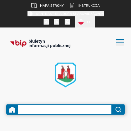
MAPA STRONY
INSTRUKCJA
KONTRAST DLA OSÓB SŁABOWIDZĄCYCH
PL
biuletyn
informacji publicznej