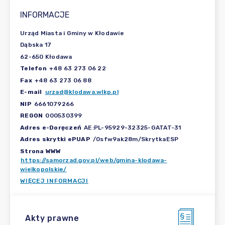
INFORMACJE
Urząd Miasta i Gminy w Kłodawie
Dąbska 17
62-650 Kłodawa
Telefon
+48 63 273 06 22
Fax
+48 63 273 06 88
E-mail
urzad@klodawa.wlkp.pl
NIP
6661079266
REGON
000530399
Adres e-Doręczeń
AE:PL-95929-32325-GATAT-31
Adres skrytki ePUAP
/0sfw9ak28m/SkrytkaESP
Strona WWW
https://samorzad.gov.pl/web/gmina-klodawa-
wielkopolskie/
WIĘCEJ INFORMACJI
Akty prawne