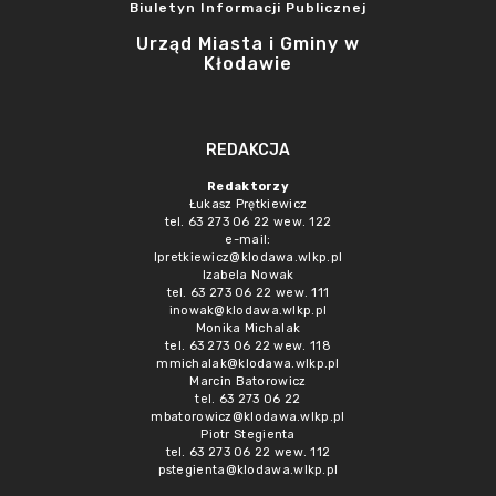
Biuletyn Informacji Publicznej
Urząd Miasta i Gminy w
Kłodawie
REDAKCJA
Redaktorzy
Łukasz Prętkiewicz
tel. 63 273 06 22 wew. 122
e-mail:
lpretkiewicz@klodawa.wlkp.pl
Izabela Nowak
tel. 63 273 06 22 wew. 111
inowak@klodawa.wlkp.pl
Monika Michalak
tel. 63 273 06 22 wew. 118
mmichalak@klodawa.wlkp.pl
Marcin Batorowicz
tel. 63 273 06 22
mbatorowicz@klodawa.wlkp.pl
Piotr Stegienta
tel. 63 273 06 22 wew. 112
pstegienta@klodawa.wlkp.pl