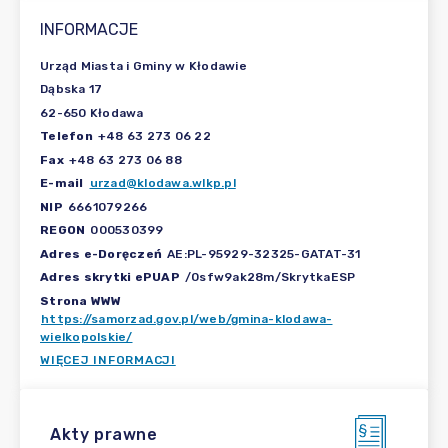
INFORMACJE
Urząd Miasta i Gminy w Kłodawie
Dąbska 17
62-650 Kłodawa
Telefon
+48 63 273 06 22
Fax
+48 63 273 06 88
E-mail
urzad@klodawa.wlkp.pl
NIP
6661079266
REGON
000530399
Adres e-Doręczeń
AE:PL-95929-32325-GATAT-31
Adres skrytki ePUAP
/0sfw9ak28m/SkrytkaESP
Strona WWW
https://samorzad.gov.pl/web/gmina-klodawa-
wielkopolskie/
WIĘCEJ INFORMACJI
Akty prawne