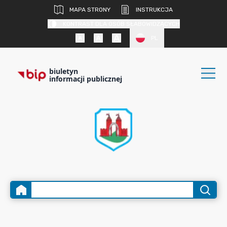
MAPA STRONY
INSTRUKCJA
KONTRAST DLA OSÓB SŁABOWIDZĄCYCH
PL
biuletyn
informacji publicznej