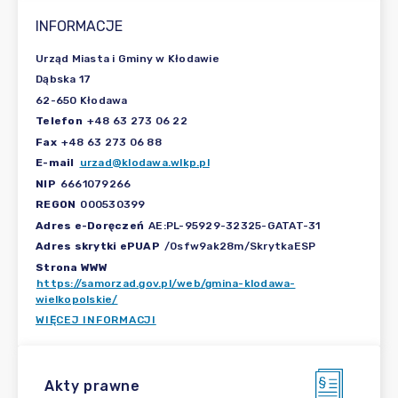
INFORMACJE
Urząd Miasta i Gminy w Kłodawie
Dąbska 17
62-650 Kłodawa
Telefon
+48 63 273 06 22
Fax
+48 63 273 06 88
E-mail
urzad@klodawa.wlkp.pl
NIP
6661079266
REGON
000530399
Adres e-Doręczeń
AE:PL-95929-32325-GATAT-31
Adres skrytki ePUAP
/0sfw9ak28m/SkrytkaESP
Strona WWW
https://samorzad.gov.pl/web/gmina-klodawa-
wielkopolskie/
WIĘCEJ INFORMACJI
Akty prawne