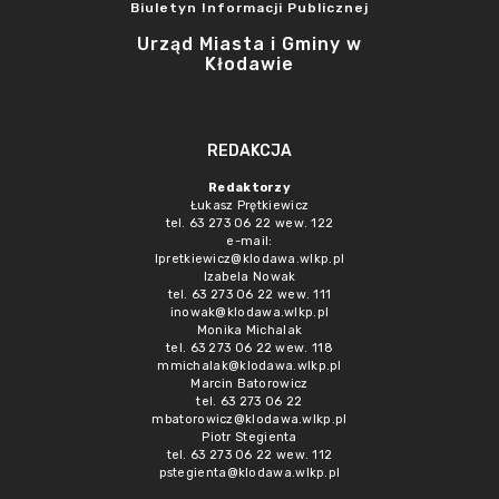
Biuletyn Informacji Publicznej
Urząd Miasta i Gminy w
Kłodawie
REDAKCJA
Redaktorzy
Łukasz Prętkiewicz
tel. 63 273 06 22 wew. 122
e-mail:
lpretkiewicz@klodawa.wlkp.pl
Izabela Nowak
tel. 63 273 06 22 wew. 111
inowak@klodawa.wlkp.pl
Monika Michalak
tel. 63 273 06 22 wew. 118
mmichalak@klodawa.wlkp.pl
Marcin Batorowicz
tel. 63 273 06 22
mbatorowicz@klodawa.wlkp.pl
Piotr Stegienta
tel. 63 273 06 22 wew. 112
pstegienta@klodawa.wlkp.pl