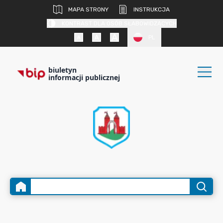
MAPA STRONY
INSTRUKCJA
KONTRAST DLA OSÓB SŁABOWIDZĄCYCH
PL
biuletyn
informacji publicznej